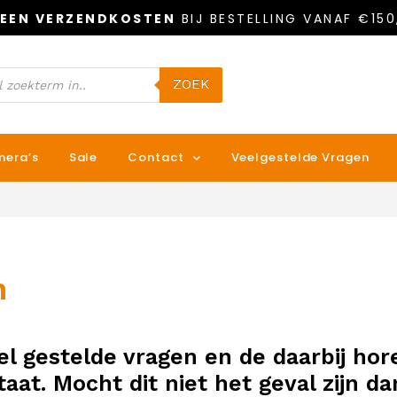
EEN VERZENDKOSTEN
BIJ BESTELLING VANAF €150
ZOEK
era’s
Sale
Contact
Veelgestelde Vragen
n
eel gestelde vragen en de daarbij h
staat. Mocht dit niet het geval zijn d