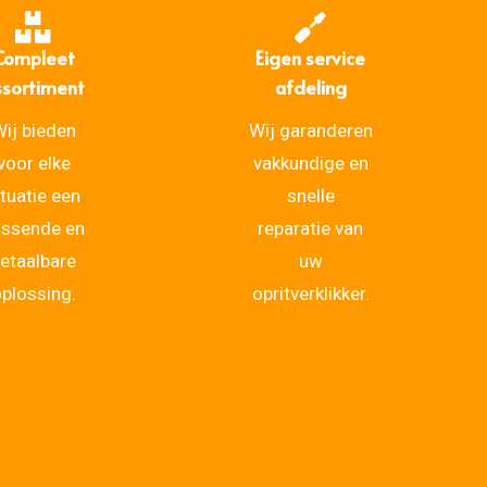
Compleet
Eigen service
ssortiment
afdeling
ij bieden
Wij garanderen
voor elke
vakkundige en
ituatie een
snelle
assende en
reparatie van
etaalbare
uw
plossing.
opritverklikker.