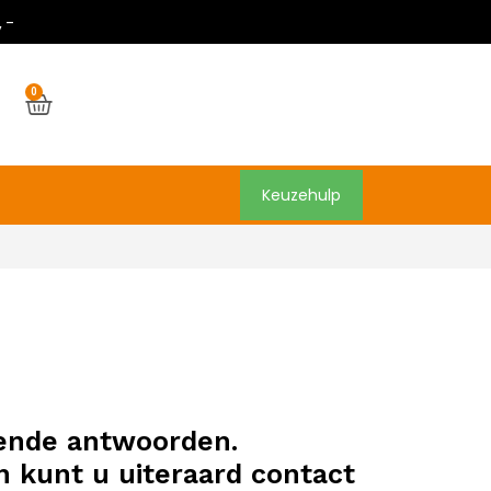
,-
0
Keuzehulp
orende antwoorden.
an kunt u uiteraard contact