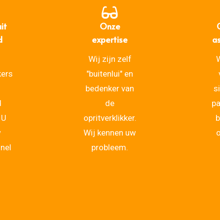
it
Onze
d
expertise
a
Wij zijn zelf
W
kers
"buitenlui" en
bedenker van
s
d
de
p
 U
opritverklikker.
b
w
Wij kennen uw
o
snel
probleem.