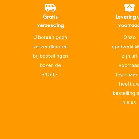
Gratis
Levering u
verzending
voorraa
U betaalt geen
Onze
verzendkosten
opritverklik
bij bestellingen
zijn uit
boven de
voorraa
€150,-.
leverbaar.
heeft u
bestelling 
in huis.