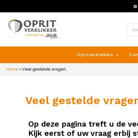
G
Opritverklikkers
Cam
Home
»
Veel gestelde vragen
Veel gestelde vrage
Op deze pagina treft u de v
Kijk eerst of uw vraag erbij 