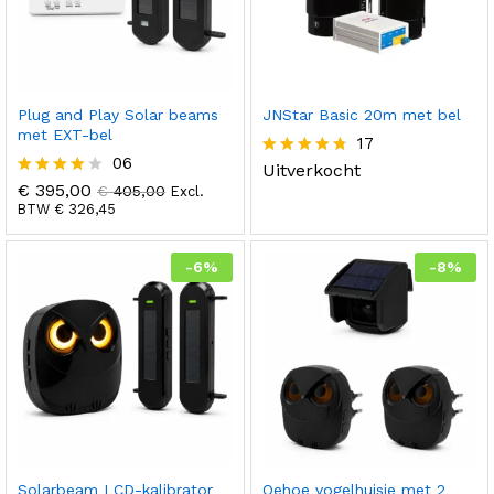
Plug and Play Solar beams
JNStar Basic 20m met bel
met EXT-bel
17
06
Uitverkocht
Gewaardee
rd
€
395,00
Gewaard
€
405,00
Excl.
4.71
eerd
BTW
€
326,45
uit 5
4.00
uit 5
-
6
%
-
8
%
Solarbeam LCD-kalibrator
Oehoe vogelhuisje met 2