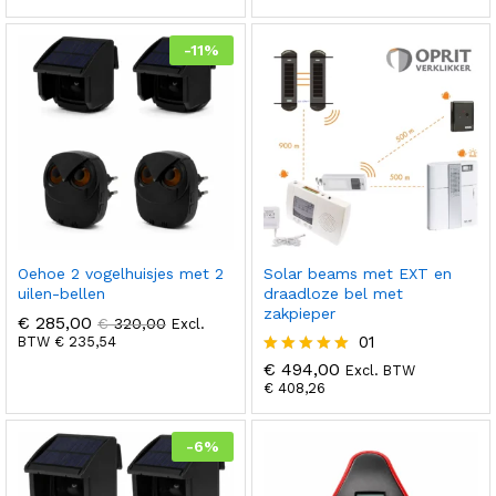
uit 5
3.00
uit 5
-
11
%
Oehoe 2 vogelhuisjes met 2
Solar beams met EXT en
uilen-bellen
draadloze bel met
zakpieper
€
285,00
€
320,00
Excl.
01
BTW
€
235,54
€
494,00
Gewaardeer
Excl. BTW
d
€
408,26
5.00
uit 5
-
6
%