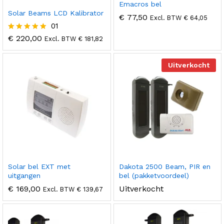
Emacros bel
Solar Beams LCD Kalibrator
€
77,50
Excl. BTW
€
64,05
01
€
220,00
Gewaardeer
Excl. BTW
€
181,82
d
5.00
uit 5
Uitverkocht
Solar bel EXT met
Dakota 2500 Beam, PIR en
uitgangen
bel (pakketvoordeel)
€
169,00
Uitverkocht
Excl. BTW
€
139,67