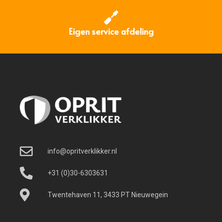
Eigen service afdeling
info@opritverklikker.nl
+31 (0)30-6303631
Twentehaven 11, 3433 PT Nieuwegein