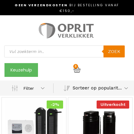
GEEN VERZENDKOSTEN
BIJ BESTELLING VANAF
€150,-
ZOEK
0
Keuzehulp
Sorteer op populariteit
Filter
-
2
%
Uitverkocht