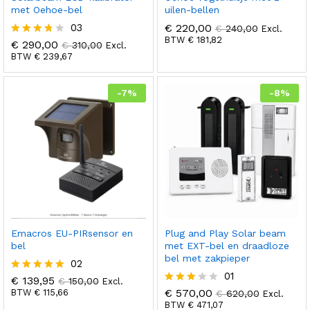
met Oehoe-bel
uilen-bellen
03
€
220,00
€
240,00
Excl.
BTW
€
181,82
€
290,00
Gewaard
€
310,00
Excl.
eerd
BTW
€
239,67
3.67
uit 5
-
7
%
-
8
%
Emacros EU-PIRsensor en
Plug and Play Solar beam
bel
met EXT-bel en draadloze
bel met zakpieper
02
01
€
139,95
Gewaardeer
€
150,00
Excl.
d
€
570,00
BTW
€
115,66
Gewaa
€
620,00
Excl.
5.00
rdeerd
BTW
€
471,07