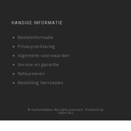
HANDIGE INFORMATIE
Bestelinformatie
Privacyverklaring
Algemene voorwaarden
Service en garantie
Retourneren
Bestelling herroepen
© Opritverklikker All rights reserved - Powered by
Team F&J