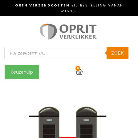
GEEN VERZENDKOSTEN
BIJ BESTELLING VANAF
€150,-
ZOEK
0
Keuzehulp