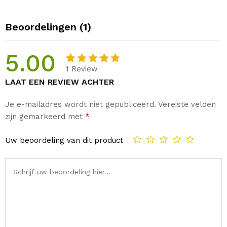
Beoordelingen (1)
5.00
1
Review
Gewaardee
1
LAAT EEN REVIEW ACHTER
rd
5.00
op
5
Je e-mailadres wordt niet gepubliceerd.
Vereiste velden
gebaseer
zijn gemarkeerd met
*
d op
klant
waardering
Uw beoordeling van dit product