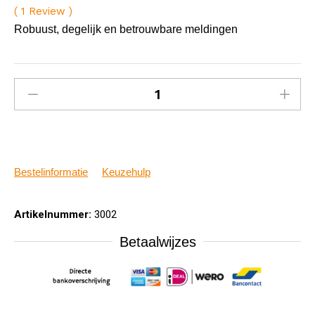
(
1
Review
)
Gewaardeer
1
d
5.00
op
Robuust, degelijk en betrouwbare meldingen
5
gebaseerd
op
klant
waardering
Bestelinformatie
Keuzehulp
Artikelnummer:
3002
Betaalwijzes