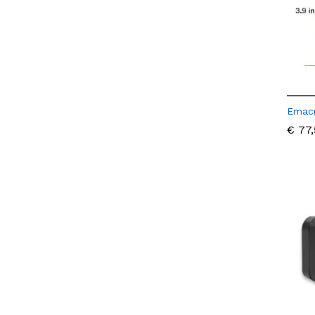
Emacr
€
€
77,
77,