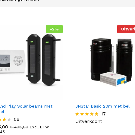
-
2
%
Uitver
and Play Solar beams met
JNStar Basic 20m met bel
el
17
,00
06
€
405,00
Uitverkocht
Gewaardee
,45
rd
,00
ard
€
405,00
Excl. BTW
4.71
,45