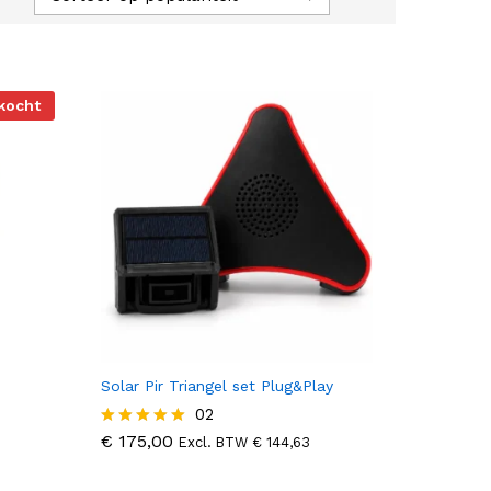
kocht
Solar Pir Triangel set Plug&Play
€
175,00
02
€
144,63
€
175,00
Gewaardeer
Excl. BTW
€
144,63
d
5.00