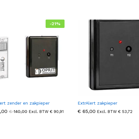
-
21
%
lert zender en zakpieper
ExtrAlert zakpieper
,00
,00
€
€
65,00
65,00
€
€
140,00
140,00
Excl. BTW
€
€
90,91
90,91
Excl. BTW
€
€
53,72
53,72