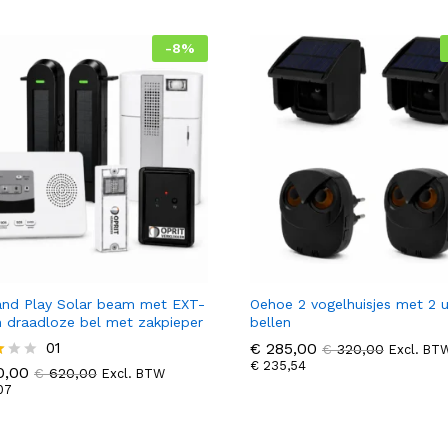
-
8
%
and Play Solar beam met EXT-
Oehoe 2 vogelhuisjes met 2 u
n draadloze bel met zakpieper
bellen
,00
01
€
€
285,00
285,00
€
620,00
€
€
320,00
320,00
Excl. BT
07
€
€
235,54
235,54
,00
a
€
620,00
Excl. BTW
07