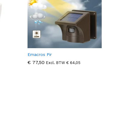
Emacros Pir
€
€
77,50
77,50
Excl. BTW
€
€
64,05
64,05