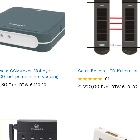
rsele GSMkiezer Mobeye
Solar Beams LCD Kalibrator
0 incl permanente voeding
€
220,00
01
€
181,82
,80
,80
Excl. BTW
€
€
180,00
180,00
€
220,00
Gewaardeer
Excl. BTW
€
181,82
d
5.00
uit 5