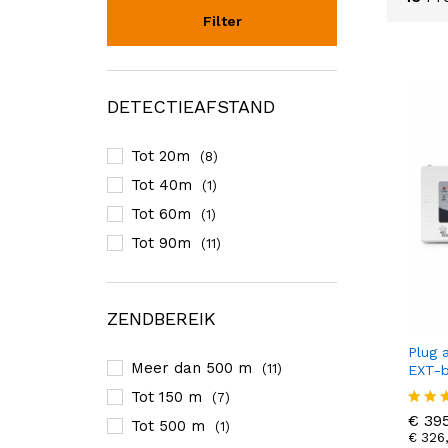
Filter
DETECTIEAFSTAND
Tot 20m
(8)
Tot 40m
(1)
Tot 60m
(1)
Tot 90m
(11)
ZENDBEREIK
Plug 
Meer dan 500 m
(11)
EXT-b
€
395
Tot 150 m
(7)
€
326
€
395
Gewa
Tot 500 m
(1)
eerd
€
326