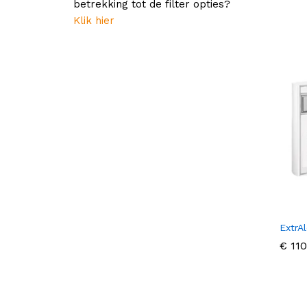
betrekking tot de filter opties?
uit 5
Klik hier
ExtrA
€
€
110
110