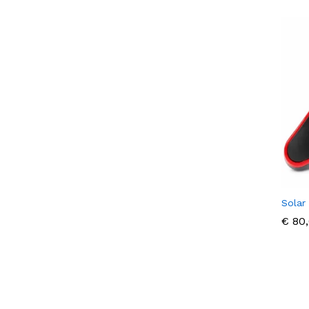
Solar 
€
€
80,
80,