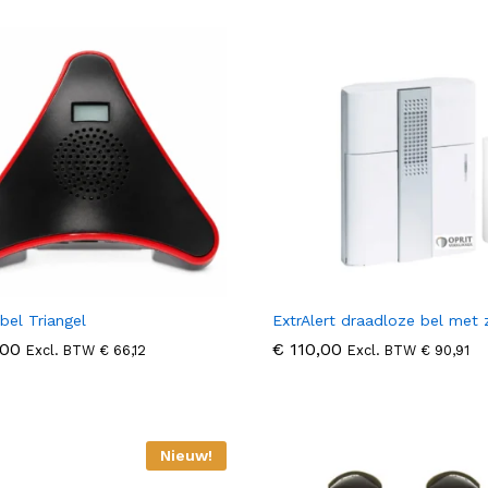
bel Triangel
ExtrAlert draadloze bel met 
00
00
€
€
110,00
110,00
Excl. BTW
€
€
66,12
66,12
Excl. BTW
€
€
90,91
90,91
Nieuw!