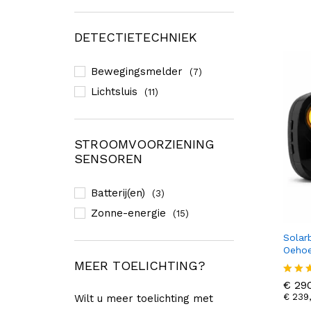
4.00
uit 5
DETECTIETECHNIEK
Bewegingsmelder
(7)
Lichtsluis
(11)
STROOMVOORZIENING
SENSOREN
Batterij(en)
(3)
Zonne-energie
(15)
Solar
Oehoe
MEER TOELICHTING?
€
290
€
239
€
290
Gewa
eerd
€
239
Wilt u meer toelichting met
3.67