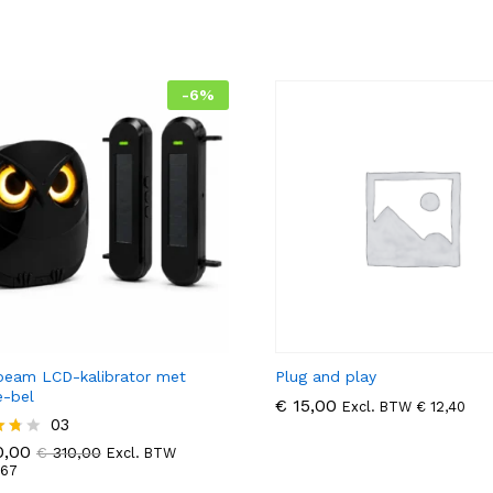
uit 5
-
6
%
beam LCD-kalibrator met
Plug and play
-bel
€
€
15,00
15,00
Excl. BTW
€
€
12,40
12,40
,00
03
€
310,00
,67
,00
ard
€
310,00
Excl. BTW
,67