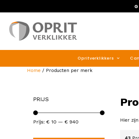
G
Opritverklikkers
Cam
Home
/ Producten per merk
Pro
PRIJS
Hier zij
Prijs:
€ 10
—
€ 940
43
Pr