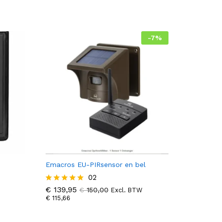
-
7
%
Emacros EU-PIRsensor en bel
€
139,95
02
€
150,00
€
115,66
€
139,95
Gewaardeer
€
150,00
Excl. BTW
d
€
115,66
5.00
uit 5