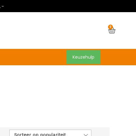
,-
0
Keuzehulp
Sorteer op populariteit