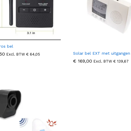
os bel
Solar bel EXT met uitgangen
50
50
Excl. BTW
€
€
64,05
64,05
€
€
169,00
169,00
Excl. BTW
€
€
139,67
139,67