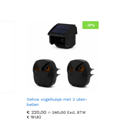
uit 5
-
8
%
Oehoe vogelhuisje met 2 uilen-
bellen
€
€
220,00
220,00
€
€
240,00
240,00
Excl. BTW
€
€
181,82
181,82