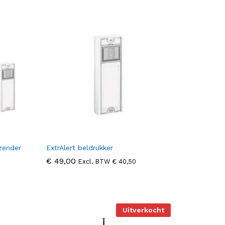
zender
ExtrAlert beldrukker
€
€
49,00
49,00
Excl. BTW
€
€
40,50
40,50
Uitverkocht