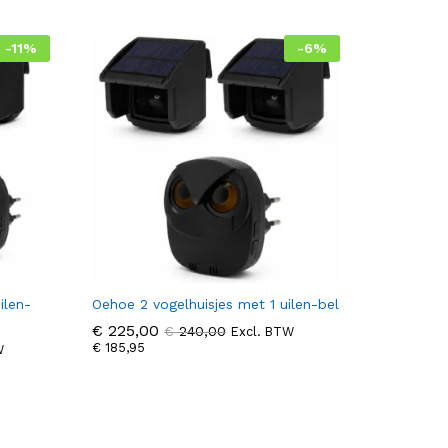
-
11
%
-
6
%
ilen-
Oehoe 2 vogelhuisjes met 1 uilen-bel
€
€
225,00
225,00
€
€
240,00
240,00
Excl. BTW
€
€
185,95
185,95
W