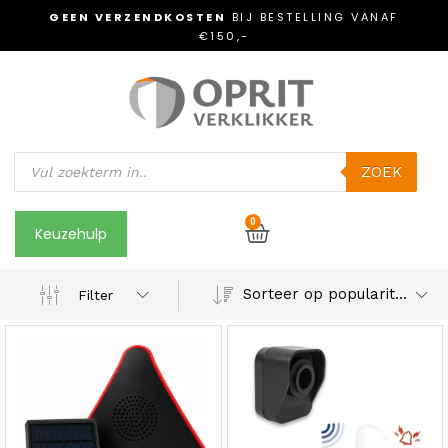
GEEN VERZENDKOSTEN
BIJ BESTELLING VANAF
€150,-
ZOEK
0
Keuzehulp
Sorteer op populariteit
Filter