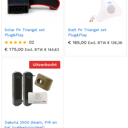
Solar Pir Triangel set
Batt Pir Triangel set
Plug&Play
Plug&Play
02
€
165,00
Excl. BTW
€
136,36
€
175,00
Gewaardeer
Excl. BTW
€
144,63
d
5.00
uit 5
Uitverkocht
Dakota 2500 Beam, PIR en
bel (pakketvoordeel)