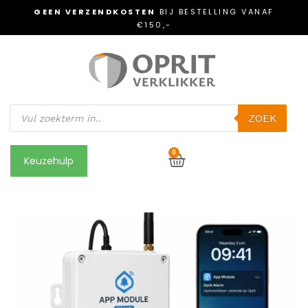
GEEN VERZENDKOSTEN
BIJ BESTELLING VANAF
€150,-
ZOEK
0
Keuzehulp