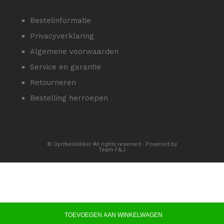
Bestelinformatie
Privacyverklaring
Algemene voorwaarden
Service en garantie
Retourneren
Bestelling herroepen
© Opritverklikker All rights reserved - Powered by
Team F&J
TOEVOEGEN AAN WINKELWAGEN